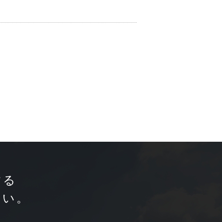
する
さい。